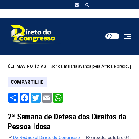
uito transmissor da malária avança pela África e preocupa por resistência
ÚLTIMAS NOTÍCIAS
COMPARTILHE
Share
Facebook
Twitter
Email
WhatsApp
2ª Semana de Defesa dos Direitos da
Pessoa Idosa
Da Redação| Direto do Congresso
sábado, outubro 04,