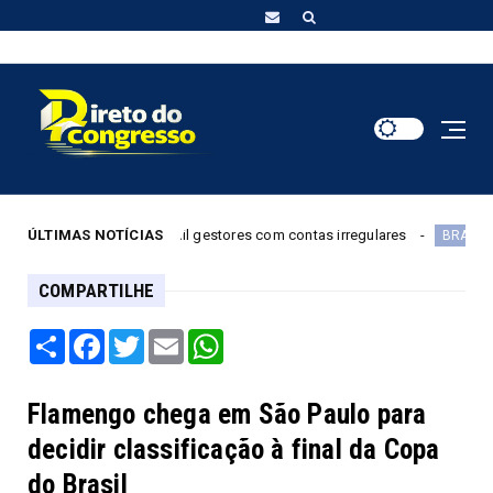
m mais de 6 mil gestores com contas irregulares
ÚLTIMAS NOTÍCIAS
GDF liber
BRASILIA
COMPARTILHE
Share
Facebook
Twitter
Email
WhatsApp
Flamengo chega em São Paulo para
decidir classificação à final da Copa
do Brasil