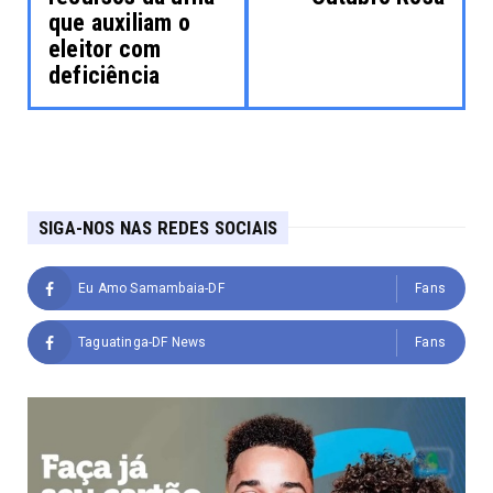
que auxiliam o
eleitor com
deficiência
SIGA-NOS NAS REDES SOCIAIS
Eu Amo Samambaia-DF
Fans
Taguatinga-DF News
Fans