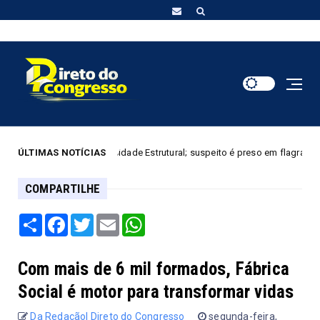
la na Cidade Estrutural; suspeito é preso em flagrante
ÚLTIMAS NOTÍCIAS
DESTAQUE
COMPARTILHE
Share
Facebook
Twitter
Email
WhatsApp
Com mais de 6 mil formados, Fábrica
Social é motor para transformar vidas
Da Redação| Direto do Congresso
segunda-feira,