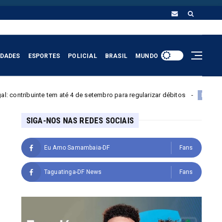
IDADES
ESPORTES
POLICIAL
BRASIL
MUNDO
de setembro para regularizar débitos
Menino de 11 anos é es
Policial
SIGA-NOS NAS REDES SOCIAIS
Eu Amo Samambaia-DF
Fans
Taguatinga-DF News
Fans