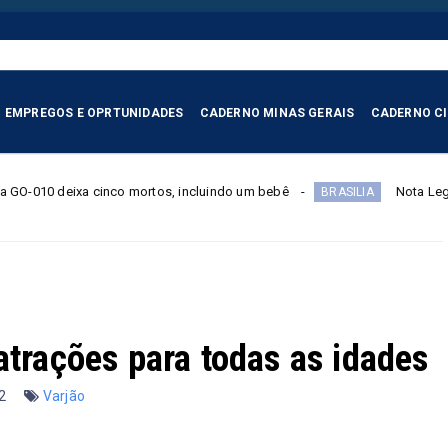
EMPREGOS E OPRTUNIDADES
CADERNO MINAS GERAIS
CADERNO C
os, incluindo um bebê
Nota Legal: contribuinte tem até 4 
BRASILIA
atrações para todas as idades
22
Varjão