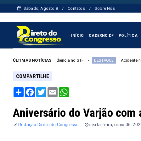
Sábado, Agosto 8
Contatos
Sobre Nós
INÍCIO
CADERNO DF
POLÍTICA
 audiência no STF
ÚLTIMAS NOTÍCIAS
Acidente na GO-010 deixa cinco mort
DESTAQUE
COMPARTILHE
Share
Facebook
Twitter
Email
WhatsApp
Aniversário do Varjão com 
Redação Direto do Congresso
sexta-feira, maio 06, 20