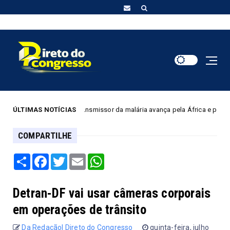
ÚLTIMAS NOTÍCIAS
Mosquito transmissor da malária avança pela África e preocupa por res
E
COMPARTILHE
Share
Facebook
Twitter
Email
WhatsApp
Detran-DF vai usar câmeras corporais
em operações de trânsito
Da Redação| Direto do Congresso
quinta-feira, julho