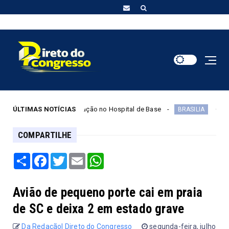
érias do coração no Hospital de Base
ÚLTIMAS NOTÍCIAS
Quarta parcela do I
BRASILIA
COMPARTILHE
Share
Facebook
Twitter
Email
WhatsApp
Avião de pequeno porte cai em praia
de SC e deixa 2 em estado grave
Da Redação| Direto do Congresso
segunda-feira, julho