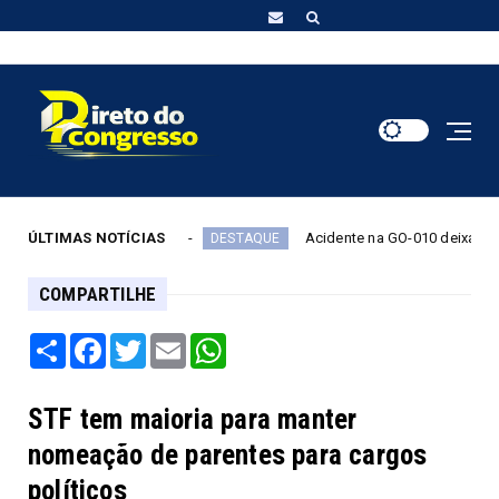
 no STF
ÚLTIMAS NOTÍCIAS
Acidente na GO-010 deixa cinco mortos, inclui
DESTAQUE
COMPARTILHE
Share
Facebook
Twitter
Email
WhatsApp
STF tem maioria para manter
nomeação de parentes para cargos
políticos