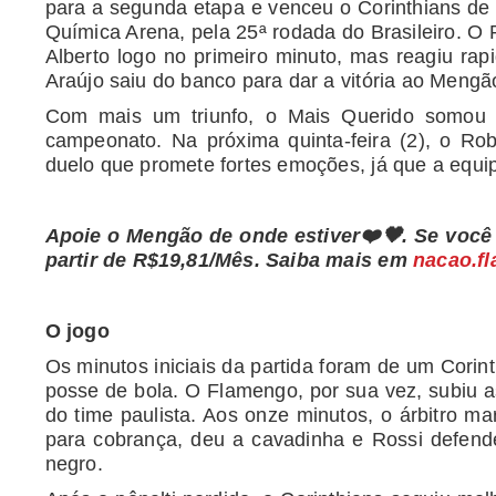
para a segunda etapa e venceu o Corinthians de 
Química Arena, pela 25ª rodada do Brasileiro. O R
Alberto logo no primeiro minuto, mas reagiu rap
Araújo saiu do banco para dar a vitória ao Mengã
Com mais um triunfo, o Mais Querido somou 5
campeonato. Na próxima quinta-feira (2), o Ro
duelo que promete fortes emoções, já que a equip
Apoie o Mengão de onde estiver❤️🖤. Se você
partir de R$19,81/Mês. Saiba mais em
nacao.f
O jogo
Os minutos iniciais da partida foram de um Cori
posse de bola. O Flamengo, por sua vez, subiu a
do time paulista. Aos onze minutos, o árbitro ma
para cobrança, deu a cavadinha e Rossi defende
negro.