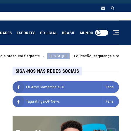
IDADES
ESPORTES
POLICIAL
BRASIL
MUNDO
Educação, segurança e reforma do Estado: saiba quais 
DESTAQUE
SIGA-NOS NAS REDES SOCIAIS
Eu Amo Samambaia-DF
Fans
Taguatinga-DF News
Fans