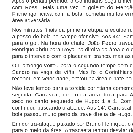
Após o pênalti perdido, o Corinthians seguiu melh
com Rossi. Mais uma vez, o goleiro do Mengão 
Flamengo ficava com a bola, cometia muitos err
área adversária.
Nos minutos finais da primeira etapa, a equipe 
a posse de bola no campo ofensivo. Aos 44’, Sam
para o gol. Na hora do chute, João Pedro travo
Henrique abriu para Royal na direita da área e e
para o intervalo com o placar em branco, mas as
O Flamengo voltou para o segundo tempo com dua
Sandro na vaga de Viña. Mas foi o Corinthians
recebeu em velocidade, entrou na área e bate no 
Não teve tempo para a torcida corintiana comemo
seguida. Carrascal, dentro da área, toca para
seco no canto esquerdo de Hugo: 1 a 1. Com o
continuou buscando o ataque. Aos 14’, Carrascal 
bola passou muito perto da trave direita de
Hugo
Em contra-ataque puxado por Bruno Henrique, o 
para o meio da área. Arrascaeta tentou desviar 