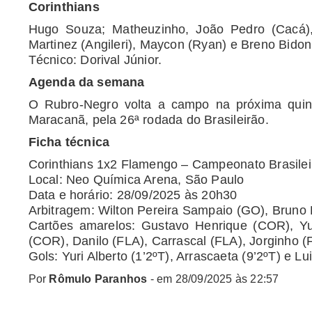
Corinthians
Hugo Souza; Matheuzinho, João Pedro (Cacá),
Martinez (Angileri), Maycon (Ryan) e Breno Bidon 
Técnico: Dorival Júnior.
Agenda da semana
O Rubro-Negro volta a campo na próxima quinta
Maracanã, pela 26ª rodada do Brasileirão.
Ficha técnica
Corinthians 1x2 Flamengo – Campeonato Brasilei
Local: Neo Química Arena, São Paulo
Data e horário: 28/09/2025 às 20h30
Arbitragem: Wilton Pereira Sampaio (GO), Bruno 
Cartões amarelos: Gustavo Henrique (COR), Yu
(COR), Danilo (FLA), Carrascal (FLA), Jorginho (
Gols: Yuri Alberto (1’2ºT), Arrascaeta (9’2ºT) e Lu
Por
Rômulo Paranhos
- em
28/09/2025 às 22:57