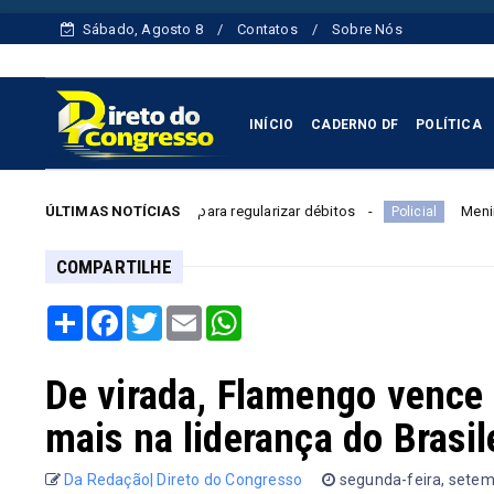
Sábado, Agosto 8
Contatos
Sobre Nós
INÍCIO
CADERNO DF
POLÍTICA
embro para regularizar débitos
ÚLTIMAS NOTÍCIAS
Menino de 11 anos é esfaquea
Policial
COMPARTILHE
Share
Facebook
Twitter
Email
WhatsApp
De virada, Flamengo vence 
mais na liderança do Brasil
Da Redação| Direto do Congresso
segunda-feira, sete