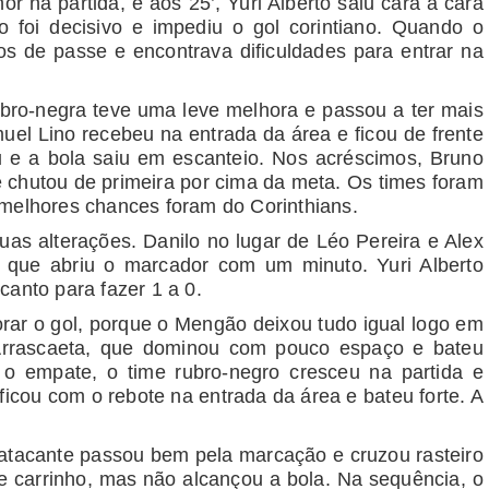
or na partida, e aos 25’, Yuri Alberto saiu cara a cara
foi decisivo e impediu o gol corintiano. Quando o
os de passe e encontrava dificuldades para entrar na
rubro-negra teve uma leve melhora e passou a ter mais
uel Lino recebeu na entrada da área e ficou de frente
u e a bola saiu em escanteio. Nos acréscimos, Bruno
le chutou de primeira por cima da meta. Os times foram
 melhores chances foram do Corinthians.
s alterações. Danilo no lugar de Léo Pereira e Alex
 que abriu o marcador com um minuto. Yuri Alberto
canto para fazer 1 a 0.
rar o gol, porque o Mengão deixou tudo igual logo em
 Arrascaeta, que dominou com pouco espaço e bateu
 empate, o time rubro-negro cresceu na partida e
ficou com o rebote na entrada da área e bateu forte. A
.
atacante passou bem pela marcação e cruzou rasteiro
de carrinho, mas não alcançou a bola. Na sequência, o