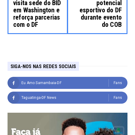
visita sede do BID
potencial
em Washington e
esportivo do DF
reforça parcerias
durante evento
com o DF
do COB
SIGA-NOS NAS REDES SOCIAIS
Eu Amo Samambaia-DF
Fans
Taguatinga-DF News
Fans