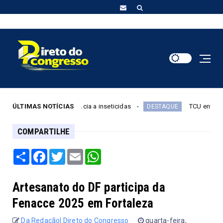
cupa por resistência a inseticidas
ÚLTIMAS NOTÍCIAS
TCU envia ao TSE lis
DESTAQUE
COMPARTILHE
Share
Facebook
Twitter
Email
WhatsApp
Artesanato do DF participa da
Fenacce 2025 em Fortaleza
Da Redação| Direto do Congresso
quarta-feira,