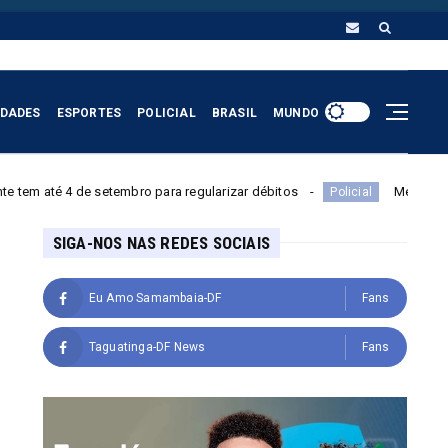
IDADES
ESPORTES
POLICIAL
BRASIL
MUNDO
etembro para regularizar débitos
Menino de 11 anos é esfaqu
Policial
SIGA-NOS NAS REDES SOCIAIS
Eu Amo Samambaia-DF
Fans
Taguatinga-DF News
Fans