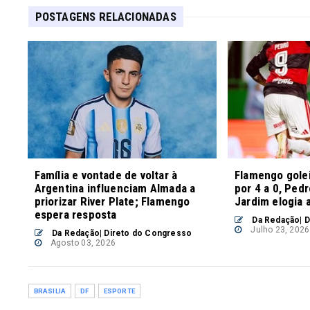
POSTAGENS RELACIONADAS
Família e vontade de voltar à
Flamengo gole
Argentina influenciam Almada a
por 4 a 0, Ped
priorizar River Plate; Flamengo
Jardim elogia 
espera resposta
Da Redação| D
Julho 23, 2026
Da Redação| Direto do Congresso
Agosto 03, 2026
BRASILIA
DF
ESPORTE