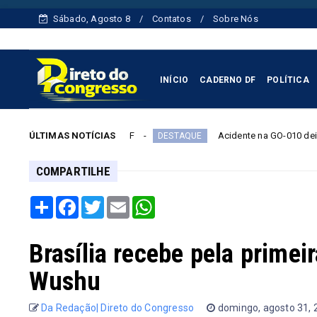
Sábado, Agosto 8
Contatos
Sobre Nós
INÍCIO
CADERNO DF
POLÍTICA
iência no STF
ÚLTIMAS NOTÍCIAS
Acidente na GO-010 deixa cinco mortos, 
DESTAQUE
COMPARTILHE
Share
Facebook
Twitter
Email
WhatsApp
Brasília recebe pela prime
Wushu
Da Redação| Direto do Congresso
domingo, agosto 31,