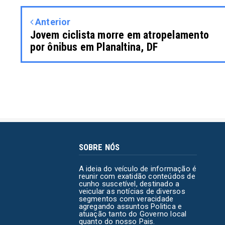
Anterior
Jovem ciclista morre em atropelamento
por ônibus em Planaltina, DF
SOBRE NÓS
A ideia do veículo de informação é
reunir com exatidão conteúdos de
cunho suscetível, destinado a
veicular as notícias de diversos
segmentos com veracidade
agregando assuntos Politica e
atuação tanto do Governo local
quanto do nosso Pais.