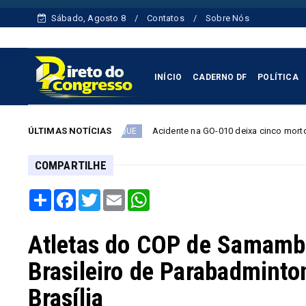
Sábado, Agosto 8
Contatos
Sobre Nós
INÍCIO
CADERNO DF
POLÍTICA
ÚLTIMAS NOTÍCIAS
Acidente na GO-010 deixa cinco mortos, incluindo um beb
DESTAQUE
COMPARTILHE
Share
Facebook
Twitter
Email
WhatsApp
Atletas do COP de Samamb
Brasileiro de Parabadmint
Brasília