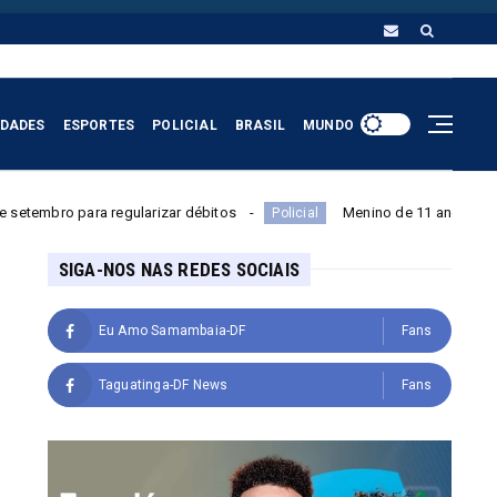
IDADES
ESPORTES
POLICIAL
BRASIL
MUNDO
ularizar débitos
Menino de 11 anos é esfaqueado ao sair da 
Policial
SIGA-NOS NAS REDES SOCIAIS
Eu Amo Samambaia-DF
Fans
Taguatinga-DF News
Fans