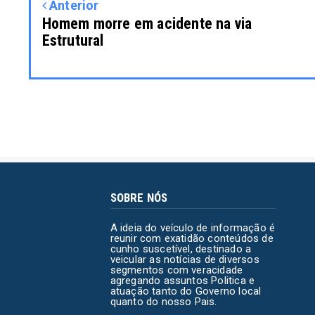
Anterior
Homem morre em acidente na via
Estrutural
SOBRE NÓS
A ideia do veículo de informação é
reunir com exatidão conteúdos de
cunho suscetível, destinado a
veicular as notícias de diversos
segmentos com veracidade
agregando assuntos Politica e
atuação tanto do Governo local
quanto do nosso Pais.