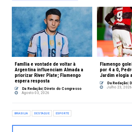
Família e vontade de voltar à
Flamengo gole
Argentina influenciam Almada a
por 4 a 0, Ped
priorizar River Plate; Flamengo
Jardim elogia 
espera resposta
Da Redação| D
Julho 23, 2026
Da Redação| Direto do Congresso
Agosto 03, 2026
BRASILIA
DESTAQUE
ESPORTE