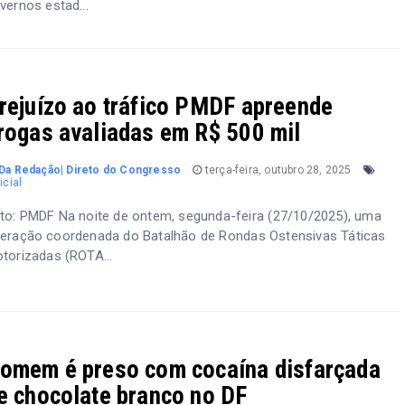
vernos estad...
rejuízo ao tráfico PMDF apreende
rogas avaliadas em R$ 500 mil
Da Redação| Direto do Congresso
terça-feira, outubro 28, 2025
icial
to: PMDF Na noite de ontem, segunda-feira (27/10/2025), uma
eração coordenada do Batalhão de Rondas Ostensivas Táticas
torizadas (ROTA...
omem é preso com cocaína disfarçada
e chocolate branco no DF