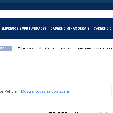
EMPREGOS E OPRTUNIDADES
CADERNO MINAS GERAIS
CADERNO C
o TSE lista com mais de 6 mil gestores com contas irregulares
BRASIL
dor
Policial
.
Mostrar todas as postagens