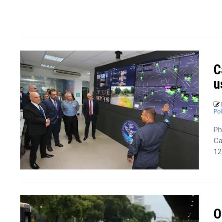
C
u
Pol
Ph
Ca
12
O