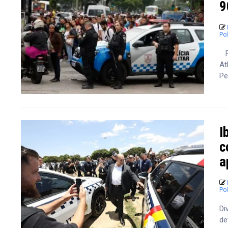
9
Pol
Fe
At
Pe
I
c
a
Pol
Di
de