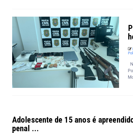
P
h
Pol
Ne
Po
Mor
Adolescente de 15 anos é apreendido
penal ...