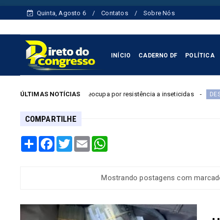
Quinta, Agosto 6
Contatos
Sobre Nós
INÍCIO
CADERNO DF
POLÍTICA
ca e preocupa por resistência a inseticidas
ÚLTIMAS NOTÍCIAS
TCU envia a
DESTAQUE
COMPARTILHE
Share
Facebook
Twitter
Email
WhatsApp
Mostrando postagens com marca