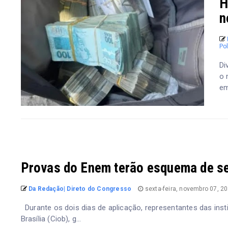
H
n
Pol
Di
o 
em
Provas do Enem terão esquema de se
Da Redação| Direto do Congresso
sexta-feira, novembro 07, 2
Durante os dois dias de aplicação, representantes das ins
Brasília (Ciob), g...