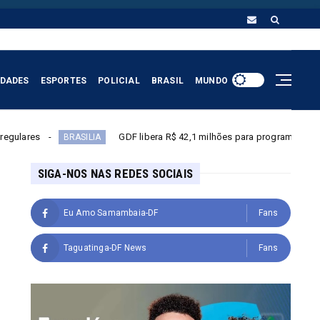
IDADES
ESPORTES
POLICIAL
BRASIL
MUNDO
GDF libera R$ 42,1 milhões para programas sociais
IA
MINAS GERAI
SIGA-NOS NAS REDES SOCIAIS
Eu Amo Samambaia-DF
Fans
Taguatinga-DF News
Fans