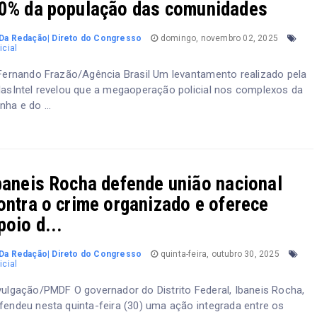
0% da população das comunidades
Da Redação| Direto do Congresso
domingo, novembro 02, 2025
icial
rnando Frazão/Agência Brasil Um levantamento realizado pela
lasIntel revelou que a megaoperação policial nos complexos da
nha e do ...
baneis Rocha defende união nacional
ontra o crime organizado e oferece
poio d...
Da Redação| Direto do Congresso
quinta-feira, outubro 30, 2025
icial
vulgação/PMDF O governador do Distrito Federal, Ibaneis Rocha,
fendeu nesta quinta-feira (30) uma ação integrada entre os