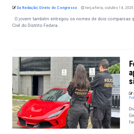
Da Redação| Direto do Congresso
terça-feira, outubro 14, 202
O jovem também entregou os nomes de dois comparsas que 
Civil do Distrito Federa...
F
a
s
Pol
Di
Ge
fa