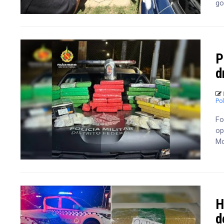
go
P
d
Pol
Fo
op
Mo
H
d