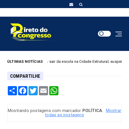
 da escola na Cidade Estrutural; suspeito é preso em flagrante
ÚLTIMAS NOTÍCIAS
DESTA
COMPARTILHE
Share
Facebook
Twitter
Email
WhatsApp
Mostrando postagens com marcador
POLÍTICA
.
Mostrar
todas as postagens