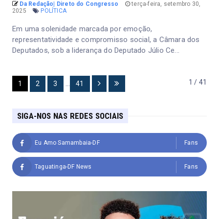
Da Redação| Direto do Congresso
terça-feira, setembro 30,
2025
POLÍTICA
Em uma solenidade marcada por emoção,
representatividade e compromisso social, a Câmara dos
Deputados, sob a liderança do Deputado Júlio Ce...
1 / 41
1
2
3
...
41
SIGA-NOS NAS REDES SOCIAIS
Eu Amo Samambaia-DF
Fans
Taguatinga-DF News
Fans