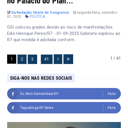
no Palácio do Plan...
Da Redação| Direto do Congresso
segunda-feira, setembro
01, 2025
POLÍTICA
GSI colocou grades devido ao risco de manifestações
Edis Henrique Peres/R7 - 01-09-2025 Gabinete explicou ao
R7 que medida é adotada conform...
1 / 41
1
2
3
...
41
SIGA-NOS NAS REDES SOCIAIS
Eu Amo Samambaia-DF
Fans
Taguatinga-DF News
Fans