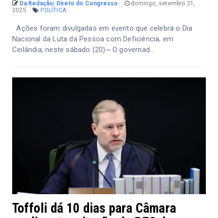
Da Redação| Direto do Congresso
domingo, setembro 21,
2025
POLÍTICA
Ações foram divulgadas em evento que celebra o Dia
Nacional da Luta da Pessoa com Deficiência, em
Ceilândia, neste sábado (20)~ O governad...
Toffoli dá 10 dias para Câmara