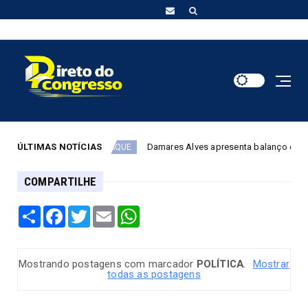
ÚLTIMAS NOTÍCIAS
Damares Alves apresenta balanço dos trabalhos da C
DESTAQUE
COMPARTILHE
Share
Facebook
Twitter
Email
WhatsApp
Mostrando postagens com marcador
POLÍTICA
.
Mostrar
todas as postagens