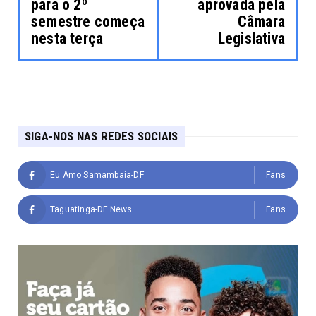
para o 2º
aprovada pela
semestre começa
Câmara
nesta terça
Legislativa
SIGA-NOS NAS REDES SOCIAIS
Eu Amo Samambaia-DF
Fans
Taguatinga-DF News
Fans