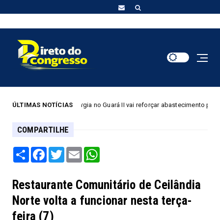
tação de energia no Guará II vai reforçar abastecimento para 180 mil mor
ÚLTIMAS NOTÍCIAS
COMPARTILHE
Share
Facebook
Twitter
Email
WhatsApp
Restaurante Comunitário de Ceilândia
Norte volta a funcionar nesta terça-
feira (7)