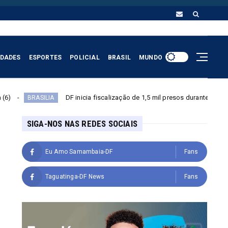
IDADES
ESPORTES
POLICIAL
BRASIL
MUNDO
DF inicia fiscalização de 1,5 mil presos durante quinta saída temporár
IA
SIGA-NOS NAS REDES SOCIAIS
Eu Amo Samambaia-DF
Fans
Taguatinga-DF News
Fans