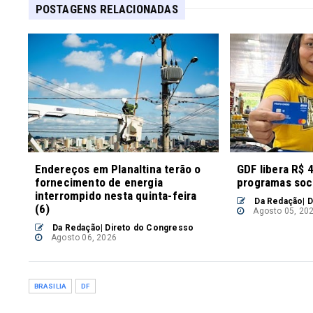
POSTAGENS RELACIONADAS
Endereços em Planaltina terão o
GDF libera R$ 
fornecimento de energia
programas soc
interrompido nesta quinta-feira
Da Redação| D
(6)
Agosto 05, 20
Da Redação| Direto do Congresso
Agosto 06, 2026
BRASILIA
DF