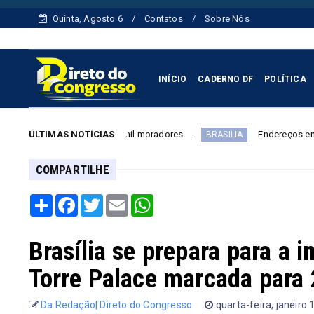
Quinta, Agosto 6
Contatos
Sobre Nós
INÍCIO
CADERNO DF
POLÍTICA
ento para 180 mil moradores
ÚLTIMAS NOTÍCIAS
Endereços em Planaltina terão
BRASILIA
COMPARTILHE
Share
Facebook
Twitter
Email
WhatsApp
Brasília se prepara para a 
Torre Palace marcada para 
Da Redação| Direto do Congresso
quarta-feira, janeiro