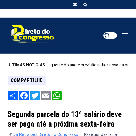
ra dia mais quente do ano e previsão indica novo calor nesta segunda
ÚLTIMAS NOTÍCIAS
COMPARTILHE
Share
Facebook
Twitter
Email
WhatsApp
Segunda parcela do 13º salário deve
ser paga até a próxima sexta-feira
Da Redação| Direto do Congresso
segunda-feira,