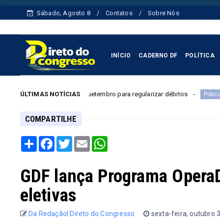
Sábado, Agosto 8
Contatos
Sobre Nós
INÍCIO
CADERNO DF
POLÍTICA
té 4 de setembro para regularizar débitos
ÚLTIMAS NOTÍCIAS
Menino de 11 anos 
Policial
COMPARTILHE
Share
Facebook
Twitter
Email
WhatsApp
GDF lança Programa OperaDF
eletivas
Da Redação| Direto do Congresso
sexta-feira, outubro 