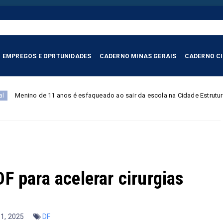
EMPREGOS E OPRTUNIDADES
CADERNO MINAS GERAIS
CADERNO C
é esfaqueado ao sair da escola na Cidade Estrutural; suspeito é preso em 
 para acelerar cirurgias
31, 2025
DF