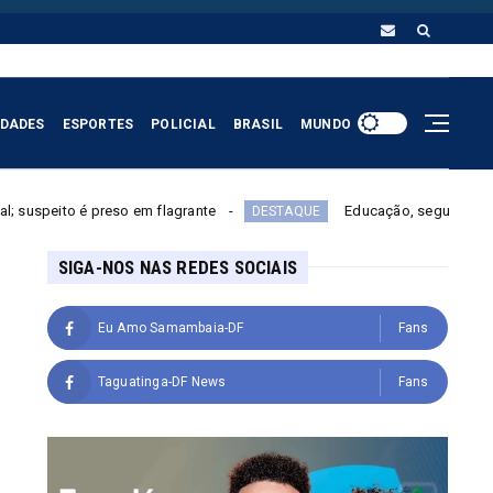
IDADES
ESPORTES
POLICIAL
BRASIL
MUNDO
flagrante
Educação, segurança e reforma do Estado: sai
DESTAQUE
SIGA-NOS NAS REDES SOCIAIS
Eu Amo Samambaia-DF
Fans
Taguatinga-DF News
Fans