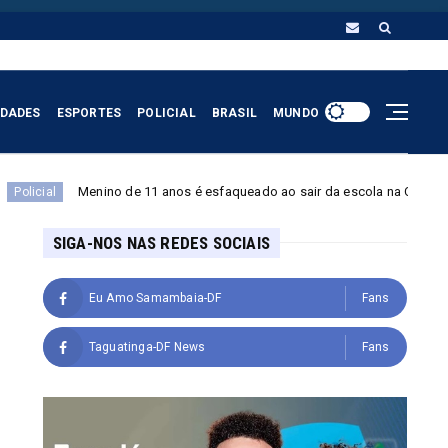
IDADES
ESPORTES
POLICIAL
BRASIL
MUNDO
o de 11 anos é esfaqueado ao sair da escola na Cidade Estrutural; suspeit
SIGA-NOS NAS REDES SOCIAIS
Eu Amo Samambaia-DF
Fans
Taguatinga-DF News
Fans