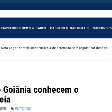
EMPREGOS E OPRTUNIDADES
CADERNO MINAS GERAIS
CADERNO C
buinte tem até 4 de setembro para regularizar débitos
Menin
Policial
e Goiânia conhecem o
eia
2025
ENTORNO