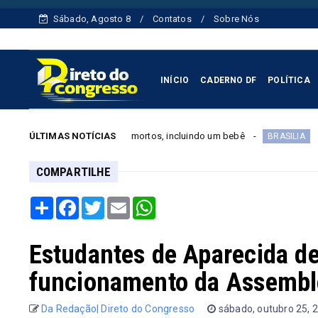
Sábado, Agosto 8
Contatos
Sobre Nós
INÍCIO
CADERNO DF
POLÍTICA
deixa cinco mortos, incluindo um bebê
ÚLTIMAS NOTÍCIAS
Nota Legal: contri
BRASILIA
COMPARTILHE
Share
Facebook
Twitter
Email
WhatsApp
Estudantes de Aparecida d
funcionamento da Assembl
Da Redação| Direto do Congresso
sábado, outubro 25, 