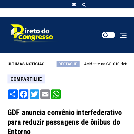
a no STF
ÚLTIMAS NOTÍCIAS
Acidente na GO-010 deixa cinco mortos, inclui
DESTAQUE
COMPARTILHE
Share
Facebook
Twitter
Email
WhatsApp
GDF anuncia convênio interfederativo
para reduzir passagens de ônibus do
Entorno