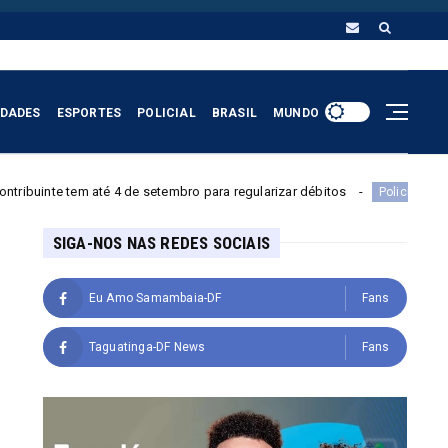
IDADES
ESPORTES
POLICIAL
BRASIL
MUNDO
 4 de setembro para regularizar débitos
Menino de 11 anos é
Policial
SIGA-NOS NAS REDES SOCIAIS
Eu Amo Samambaia-DF
Fans
Taguatinga-DF News
Fans