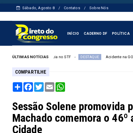
Sábado, Agosto 8
Contatos
Sobre Nós
INÍCIO
CADERNO DF
POLÍTICA
 em audiência no STF
ÚLTIMAS NOTÍCIAS
Acidente na GO-010 deixa cinco m
DESTAQUE
COMPARTILHE
Share
Facebook
Twitter
Email
WhatsApp
Sessão Solene promovida p
Machado comemora o 46º a
Cidade