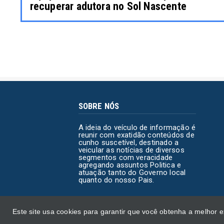
recuperar adutora no Sol Nascente
SOBRE NÓS
A ideia do veículo de informação é
reunir com exatidão conteúdos de
cunho suscetível, destinado a
veicular as notícias de diversos
segmentos com veracidade
agregando assuntos Politica e
atuação tanto do Governo local
quanto do nosso Pais.
Este site usa cookies para garantir que você obtenha a melhor 
Copyright ©
2026 | Direto do Congresso | Todos os di