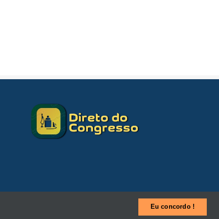
Eu concordo !
Início
Sobre nós
Contatos
darkMode