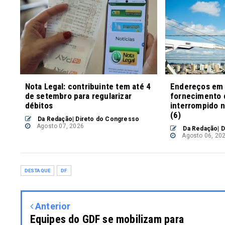
Nota Legal: contribuinte tem até 4
Endereços em P
de setembro para regularizar
fornecimento 
débitos
interrompido n
(6)
Da Redação| Direto do Congresso
Agosto 07, 2026
Da Redação| D
Agosto 06, 20
DESTAQUE
DF
Anterior
Equipes do GDF se mobilizam para